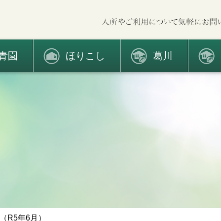
青園
ほりこし
葛川
（R5年6月）