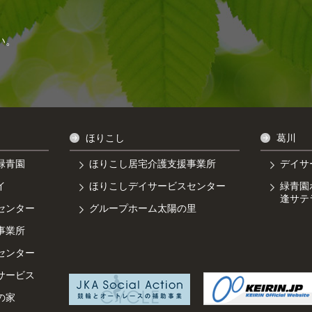
い。
ほりこし
葛川
緑青園
ほりこし居宅介護支援事業所
デイサ
イ
ほりこしデイサービスセンター
緑青園
逢サテ
センター
グループホーム太陽の里
事業所
センター
サービス
の家