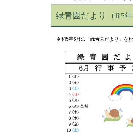
緑青園だより（R5年
令和5年6月の「緑青園だより」を