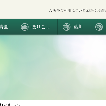
青園
ほりこし
葛川
行いました。